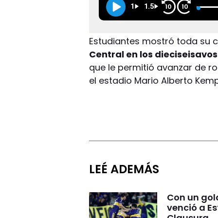
1
1.5
10
10
Estudiantes mostró toda su 
Central en los dieciseisavos
que le permitió avanzar de r
el estadio Mario Alberto Ke
LEÉ ADEMÁS
Con un gol
venció a Es
Clausura