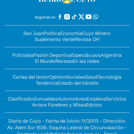
Seguinos en:
San Juan
Política
Economía
Cuyo Minero
Suplemento Verde
Revista OH
Policiales
Pasión Deportiva
Espectáculos
Argentina
El Mundo
Recetas
En las redes
Cartas del lector
Opinion
Sociales
Salud
Tecnología
Tendencia
Estado del tránsito
Clasificados
Inmuebles
Automotores
Empleos
Servicios
Avisos Fúnebres y Misas
Edictos
Diario de Cuyo - Fecha de Inicio: 11/2003 - Dirección:
Av. Alem Sur 1639. Esquina Lateral de Circunvalación -