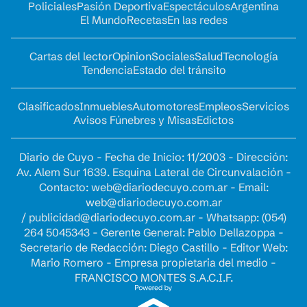
Policiales
Pasión Deportiva
Espectáculos
Argentina
El Mundo
Recetas
En las redes
Cartas del lector
Opinion
Sociales
Salud
Tecnología
Tendencia
Estado del tránsito
Clasificados
Inmuebles
Automotores
Empleos
Servicios
Avisos Fúnebres y Misas
Edictos
Diario de Cuyo - Fecha de Inicio: 11/2003 - Dirección:
Av. Alem Sur 1639. Esquina Lateral de Circunvalación -
Contacto:
web@diariodecuyo.com.ar
- Email:
web@diariodecuyo.com.ar
/
publicidad@diariodecuyo.com.ar
-
Whatsapp: (054)
264 5045343 - Gerente General: Pablo Dellazoppa -
Secretario de Redacción: Diego Castillo - Editor Web:
Mario Romero - Empresa propietaria del medio -
FRANCISCO MONTES S.A.C.I.F.