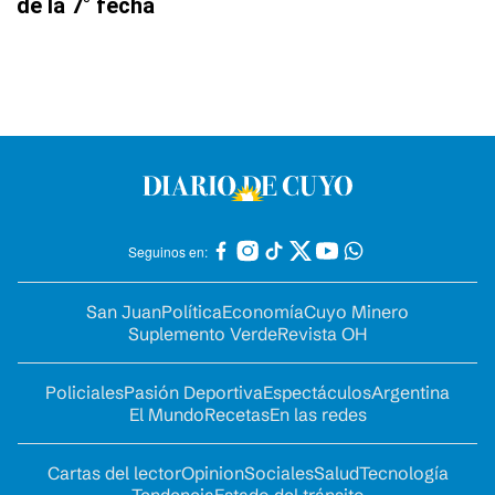
de la 7° fecha
Seguinos en:
San Juan
Política
Economía
Cuyo Minero
Suplemento Verde
Revista OH
Policiales
Pasión Deportiva
Espectáculos
Argentina
El Mundo
Recetas
En las redes
Cartas del lector
Opinion
Sociales
Salud
Tecnología