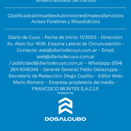
Tendencia
Estado del tránsito
Clasificados
Inmuebles
Automotores
Empleos
Servicios
Avisos Fúnebres y Misas
Edictos
Diario de Cuyo - Fecha de Inicio: 11/2003 - Dirección:
Av. Alem Sur 1639. Esquina Lateral de Circunvalación -
Contacto:
web@diariodecuyo.com.ar
- Email:
web@diariodecuyo.com.ar
/
publicidad@diariodecuyo.com.ar
-
Whatsapp: (054)
264 5045343 - Gerente General: Pablo Dellazoppa -
Secretario de Redacción: Diego Castillo - Editor Web:
Mario Romero - Empresa propietaria del medio -
FRANCISCO MONTES S.A.C.I.F.