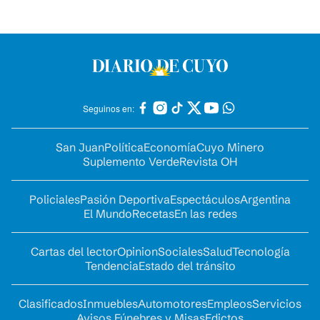
Seguinos en:
San Juan
Política
Economía
Cuyo Minero
Suplemento Verde
Revista OH
Policiales
Pasión Deportiva
Espectáculos
Argentina
El Mundo
Recetas
En las redes
Cartas del lector
Opinion
Sociales
Salud
Tecnología
Tendencia
Estado del tránsito
Clasificados
Inmuebles
Automotores
Empleos
Servicios
Avisos Fúnebres y Misas
Edictos