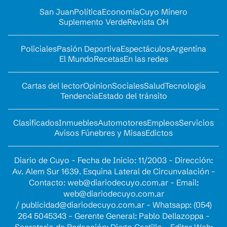
San Juan
Política
Economía
Cuyo Minero
Suplemento Verde
Revista OH
Policiales
Pasión Deportiva
Espectáculos
Argentina
El Mundo
Recetas
En las redes
Cartas del lector
Opinion
Sociales
Salud
Tecnología
Tendencia
Estado del tránsito
Clasificados
Inmuebles
Automotores
Empleos
Servicios
Avisos Fúnebres y Misas
Edictos
Diario de Cuyo - Fecha de Inicio: 11/2003 - Dirección:
Av. Alem Sur 1639. Esquina Lateral de Circunvalación -
Contacto:
web@diariodecuyo.com.ar
- Email:
web@diariodecuyo.com.ar
/
publicidad@diariodecuyo.com.ar
-
Whatsapp: (054)
264 5045343 - Gerente General: Pablo Dellazoppa -