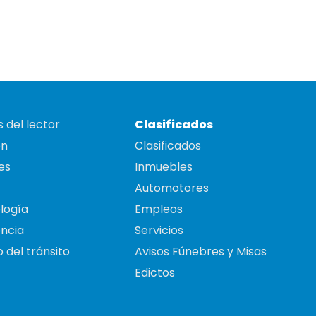
 del lector
Clasificados
on
Clasificados
es
Inmuebles
Automotores
logía
Empleos
ncia
Servicios
 del tránsito
Avisos Fúnebres y Misas
Edictos