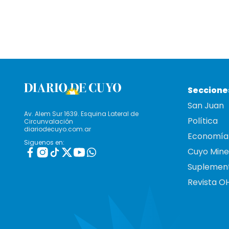
Seccione
San Juan
Av. Alem Sur 1639. Esquina Lateral de
Política
Circunvalación
diariodecuyo.com.ar
Economía
Siguenos en:
Cuyo Mine
Suplemen
Revista O