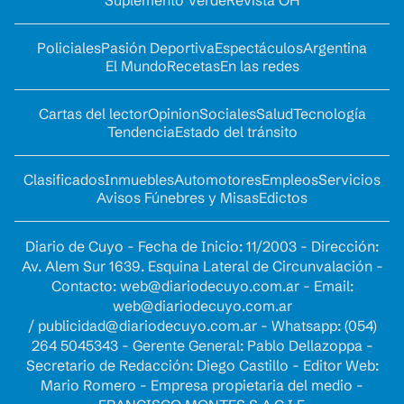
Suplemento Verde
Revista OH
Policiales
Pasión Deportiva
Espectáculos
Argentina
El Mundo
Recetas
En las redes
Cartas del lector
Opinion
Sociales
Salud
Tecnología
Tendencia
Estado del tránsito
Clasificados
Inmuebles
Automotores
Empleos
Servicios
Avisos Fúnebres y Misas
Edictos
Diario de Cuyo - Fecha de Inicio: 11/2003 - Dirección:
Av. Alem Sur 1639. Esquina Lateral de Circunvalación -
Contacto:
web@diariodecuyo.com.ar
- Email:
web@diariodecuyo.com.ar
/
publicidad@diariodecuyo.com.ar
-
Whatsapp: (054)
264 5045343 - Gerente General: Pablo Dellazoppa -
Secretario de Redacción: Diego Castillo - Editor Web:
Mario Romero - Empresa propietaria del medio -