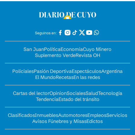
Seguinos en:
San Juan
Política
Economía
Cuyo Minero
Suplemento Verde
Revista OH
Policiales
Pasión Deportiva
Espectáculos
Argentina
El Mundo
Recetas
En las redes
Cartas del lector
Opinion
Sociales
Salud
Tecnología
Tendencia
Estado del tránsito
Clasificados
Inmuebles
Automotores
Empleos
Servicios
Avisos Fúnebres y Misas
Edictos