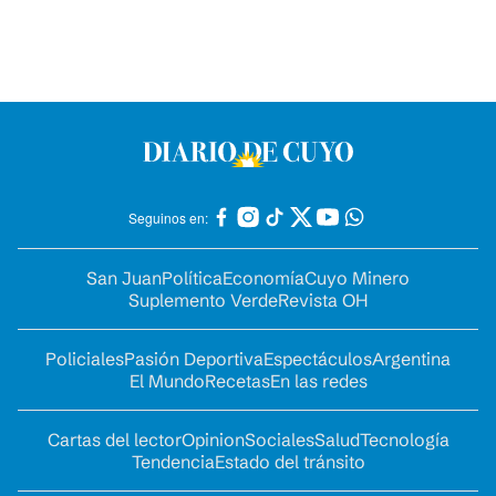
Seguinos en:
San Juan
Política
Economía
Cuyo Minero
Suplemento Verde
Revista OH
Policiales
Pasión Deportiva
Espectáculos
Argentina
El Mundo
Recetas
En las redes
Cartas del lector
Opinion
Sociales
Salud
Tecnología
Tendencia
Estado del tránsito