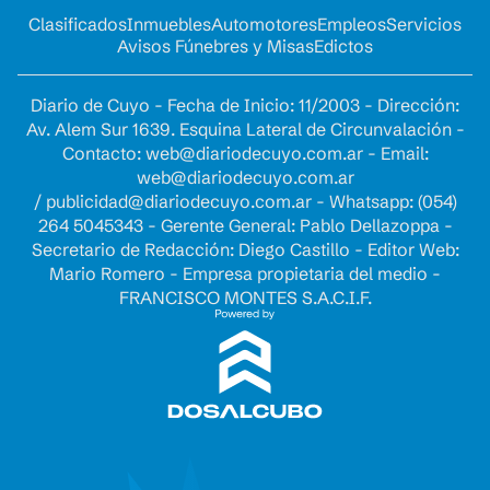
Clasificados
Inmuebles
Automotores
Empleos
Servicios
Avisos Fúnebres y Misas
Edictos
Diario de Cuyo - Fecha de Inicio: 11/2003 - Dirección:
Av. Alem Sur 1639. Esquina Lateral de Circunvalación -
Contacto:
web@diariodecuyo.com.ar
- Email:
web@diariodecuyo.com.ar
/
publicidad@diariodecuyo.com.ar
-
Whatsapp: (054)
264 5045343 - Gerente General: Pablo Dellazoppa -
Secretario de Redacción: Diego Castillo - Editor Web:
Mario Romero - Empresa propietaria del medio -
FRANCISCO MONTES S.A.C.I.F.