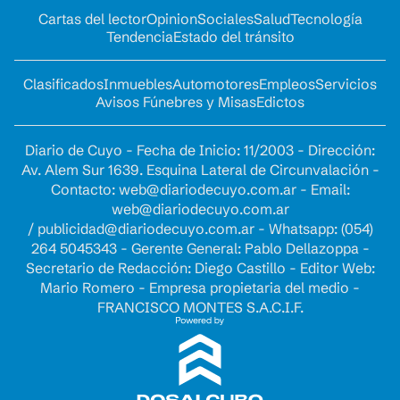
Cartas del lector
Opinion
Sociales
Salud
Tecnología
Tendencia
Estado del tránsito
Clasificados
Inmuebles
Automotores
Empleos
Servicios
Avisos Fúnebres y Misas
Edictos
Diario de Cuyo - Fecha de Inicio: 11/2003 - Dirección:
Av. Alem Sur 1639. Esquina Lateral de Circunvalación -
Contacto:
web@diariodecuyo.com.ar
- Email:
web@diariodecuyo.com.ar
/
publicidad@diariodecuyo.com.ar
-
Whatsapp: (054)
264 5045343 - Gerente General: Pablo Dellazoppa -
Secretario de Redacción: Diego Castillo - Editor Web:
Mario Romero - Empresa propietaria del medio -
FRANCISCO MONTES S.A.C.I.F.