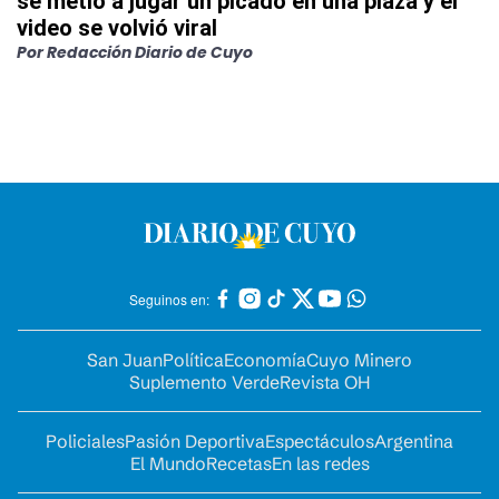
se metió a jugar un picado en una plaza y el
video se volvió viral
Por
Redacción Diario de Cuyo
Seguinos en:
San Juan
Política
Economía
Cuyo Minero
Suplemento Verde
Revista OH
Policiales
Pasión Deportiva
Espectáculos
Argentina
El Mundo
Recetas
En las redes