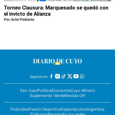
Torneo Clausura: Marquesado se quedó con
el invicto de Alianza
Por
Ariel Poblete
Seguinos en:
San Juan
Política
Economía
Cuyo Minero
Suplemento Verde
Revista OH
Policiales
Pasión Deportiva
Espectáculos
Argentina
El Mundo
Recetas
En las redes