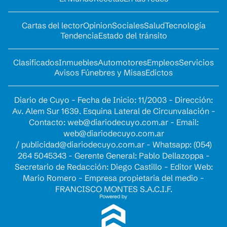
Cartas del lector
Opinion
Sociales
Salud
Tecnología
Tendencia
Estado del tránsito
Clasificados
Inmuebles
Automotores
Empleos
Servicios
Avisos Fúnebres y Misas
Edictos
Diario de Cuyo - Fecha de Inicio: 11/2003 - Dirección:
Av. Alem Sur 1639. Esquina Lateral de Circunvalación -
Contacto:
web@diariodecuyo.com.ar
- Email:
web@diariodecuyo.com.ar
/
publicidad@diariodecuyo.com.ar
-
Whatsapp: (054)
264 5045343 - Gerente General: Pablo Dellazoppa -
Secretario de Redacción: Diego Castillo - Editor Web:
Mario Romero - Empresa propietaria del medio -
FRANCISCO MONTES S.A.C.I.F.