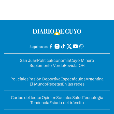
Seguinos en:
San Juan
Política
Economía
Cuyo Minero
Suplemento Verde
Revista OH
Policiales
Pasión Deportiva
Espectáculos
Argentina
El Mundo
Recetas
En las redes
Cartas del lector
Opinion
Sociales
Salud
Tecnología
Tendencia
Estado del tránsito