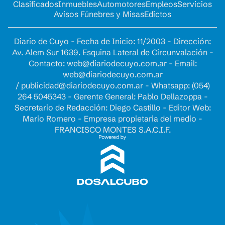
Clasificados
Inmuebles
Automotores
Empleos
Servicios
Avisos Fúnebres y Misas
Edictos
Diario de Cuyo - Fecha de Inicio: 11/2003 - Dirección:
Av. Alem Sur 1639. Esquina Lateral de Circunvalación -
Contacto:
web@diariodecuyo.com.ar
- Email:
web@diariodecuyo.com.ar
/
publicidad@diariodecuyo.com.ar
-
Whatsapp: (054)
264 5045343 - Gerente General: Pablo Dellazoppa -
Secretario de Redacción: Diego Castillo - Editor Web:
Mario Romero - Empresa propietaria del medio -
FRANCISCO MONTES S.A.C.I.F.