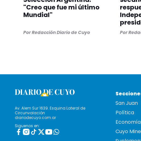
"Creo que fue mi último
respue
Mundial"
Indepe
presid
Por
Redacción Diario de Cuyo
Por
Redac
Seccione
San Juan
Av. Alem Sur 1639. Esquina Lateral de
Política
Circunvalación
diariodecuyo.com.ar
Economía
Siguenos en:
Cuyo Mine
Suplemen