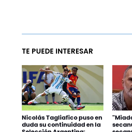
TE PUEDE INTERESAR
Nicolás Tagliafico puso en
"Miado
duda su continuidad en la
secan
Selección Argentina:
secanu