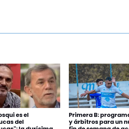
squi es el
Primera B: program
ucas del
y árbitros para un 
cas": la durísima
fin de semana de ac