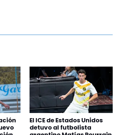
ación
El ICE de Estados Unidos
nuevo
detuvo al futbolista
ción
argentino Matías Pourrain