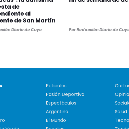
sta de
ndiente al
ente de San Martín
ción Diario de Cuyo
Por
Redacción Diario de Cuy
s
Policiales
Cartas
Pasión Deportiva
Opini
Espectáculos
Social
Argentina
Salud
ro
El Mundo
Tecno
to Verde
Recetas
Tende