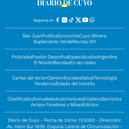
Seguinos en:
San Juan
Política
Economía
Cuyo Minero
Suplemento Verde
Revista OH
Policiales
Pasión Deportiva
Espectáculos
Argentina
El Mundo
Recetas
En las redes
Cartas del lector
Opinion
Sociales
Salud
Tecnología
Tendencia
Estado del tránsito
Clasificados
Inmuebles
Automotores
Empleos
Servicios
Avisos Fúnebres y Misas
Edictos
Diario de Cuyo - Fecha de Inicio: 11/2003 - Dirección:
Av. Alem Sur 1639. Esquina Lateral de Circunvalación -