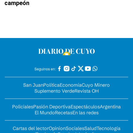
campeón
Seguinos en:
San Juan
Política
Economía
Cuyo Minero
Suplemento Verde
Revista OH
Policiales
Pasión Deportiva
Espectáculos
Argentina
El Mundo
Recetas
En las redes
Cartas del lector
Opinion
Sociales
Salud
Tecnología