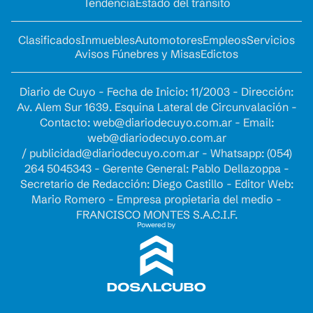
Tendencia
Estado del tránsito
Clasificados
Inmuebles
Automotores
Empleos
Servicios
Avisos Fúnebres y Misas
Edictos
Diario de Cuyo - Fecha de Inicio: 11/2003 - Dirección:
Av. Alem Sur 1639. Esquina Lateral de Circunvalación -
Contacto:
web@diariodecuyo.com.ar
- Email:
web@diariodecuyo.com.ar
/
publicidad@diariodecuyo.com.ar
-
Whatsapp: (054)
264 5045343 - Gerente General: Pablo Dellazoppa -
Secretario de Redacción: Diego Castillo - Editor Web:
Mario Romero - Empresa propietaria del medio -
FRANCISCO MONTES S.A.C.I.F.