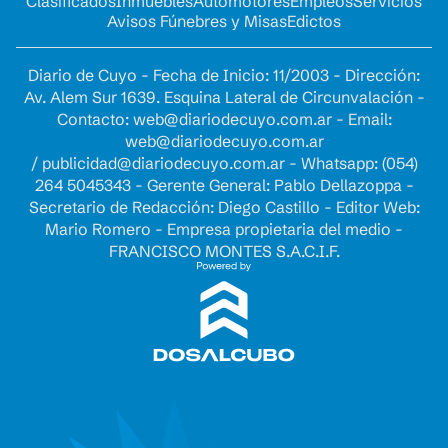
Clasificados
Inmuebles
Automotores
Empleos
Servicios
Avisos Fúnebres y Misas
Edictos
Diario de Cuyo - Fecha de Inicio: 11/2003 - Dirección:
Av. Alem Sur 1639. Esquina Lateral de Circunvalación -
Contacto:
web@diariodecuyo.com.ar
- Email:
web@diariodecuyo.com.ar
/
publicidad@diariodecuyo.com.ar
-
Whatsapp: (054)
264 5045343 - Gerente General: Pablo Dellazoppa -
Secretario de Redacción: Diego Castillo - Editor Web:
Mario Romero - Empresa propietaria del medio -
FRANCISCO MONTES S.A.C.I.F.