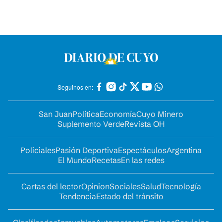
Seguinos en:
San Juan
Política
Economía
Cuyo Minero
Suplemento Verde
Revista OH
Policiales
Pasión Deportiva
Espectáculos
Argentina
El Mundo
Recetas
En las redes
Cartas del lector
Opinion
Sociales
Salud
Tecnología
Tendencia
Estado del tránsito