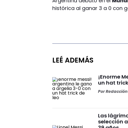
Argentina debutó en el
Mundi
histórica al ganar 3 a 0 con 
LEÉ ADEMÁS
¡Enorme Me
un hat tric
Por
Redacción 
Las lágrima
selección a
39 años