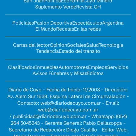
San Juan
Política
Economía
Cuyo Minero
Suplemento Verde
Revista OH
Policiales
Pasión Deportiva
Espectáculos
Argentina
El Mundo
Recetas
En las redes
Cartas del lector
Opinion
Sociales
Salud
Tecnología
Tendencia
Estado del tránsito
Clasificados
Inmuebles
Automotores
Empleos
Servicios
Avisos Fúnebres y Misas
Edictos
Diario de Cuyo - Fecha de Inicio: 11/2003 - Dirección:
Av. Alem Sur 1639. Esquina Lateral de Circunvalación -
Contacto:
web@diariodecuyo.com.ar
- Email:
web@diariodecuyo.com.ar
/
publicidad@diariodecuyo.com.ar
-
Whatsapp: (054)
264 5045343 - Gerente General: Pablo Dellazoppa -
Secretario de Redacción: Diego Castillo - Editor Web: