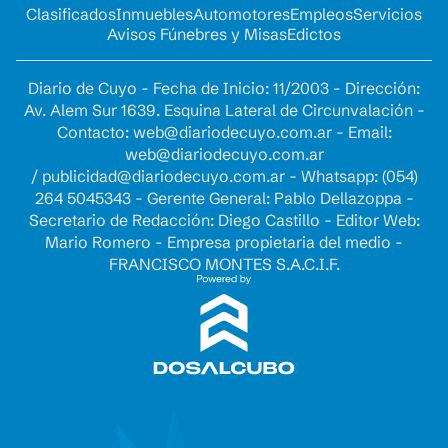
Clasificados
Inmuebles
Automotores
Empleos
Servicios
Avisos Fúnebres y Misas
Edictos
Diario de Cuyo - Fecha de Inicio: 11/2003 - Dirección:
Av. Alem Sur 1639. Esquina Lateral de Circunvalación -
Contacto:
web@diariodecuyo.com.ar
- Email:
web@diariodecuyo.com.ar
/
publicidad@diariodecuyo.com.ar
-
Whatsapp: (054)
264 5045343 - Gerente General: Pablo Dellazoppa -
Secretario de Redacción: Diego Castillo - Editor Web:
Mario Romero - Empresa propietaria del medio -
FRANCISCO MONTES S.A.C.I.F.