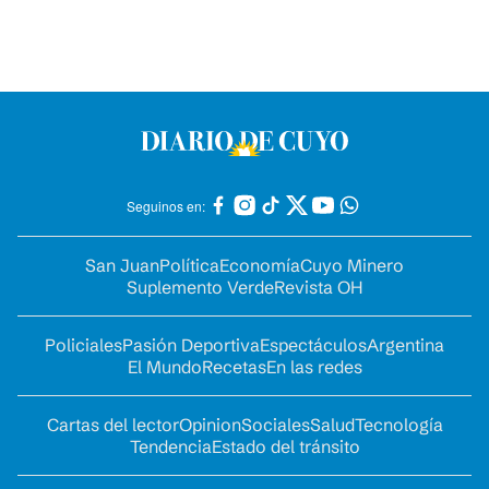
Seguinos en:
San Juan
Política
Economía
Cuyo Minero
Suplemento Verde
Revista OH
Policiales
Pasión Deportiva
Espectáculos
Argentina
El Mundo
Recetas
En las redes
Cartas del lector
Opinion
Sociales
Salud
Tecnología
Tendencia
Estado del tránsito