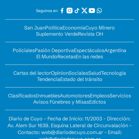
Seguinos en:
San Juan
Política
Economía
Cuyo Minero
Suplemento Verde
Revista OH
Policiales
Pasión Deportiva
Espectáculos
Argentina
El Mundo
Recetas
En las redes
Cartas del lector
Opinion
Sociales
Salud
Tecnología
Tendencia
Estado del tránsito
Clasificados
Inmuebles
Automotores
Empleos
Servicios
Avisos Fúnebres y Misas
Edictos
Diario de Cuyo - Fecha de Inicio: 11/2003 - Dirección:
Av. Alem Sur 1639. Esquina Lateral de Circunvalación -
Contacto:
web@diariodecuyo.com.ar
- Email:
web@diariodecuyo.com.ar