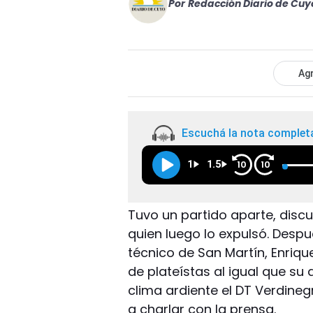
Por
Redacción Diario de Cuy
Agr
Escuchá la nota complet
1
1.5
10
10
Tuvo un partido aparte, discut
quien luego lo expulsó. Despu
técnico de San Martín, Enriqu
de plateístas al igual que s
clima ardiente el DT Verdinegr
a charlar con la prensa.