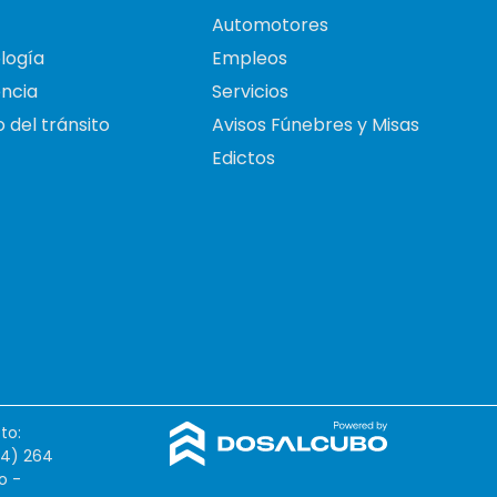
Automotores
logía
Empleos
ncia
Servicios
 del tránsito
Avisos Fúnebres y Misas
Edictos
to:
54) 264
o -