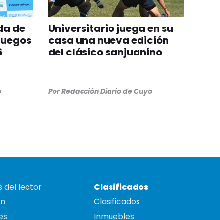
da de
Universitario juega en su
Juegos
casa una nueva edición
6
del clásico sanjuanino
o
Por
Redacción Diario de Cuyo
 del lector
Clasificados
on
Clasificados
es
Inmuebles