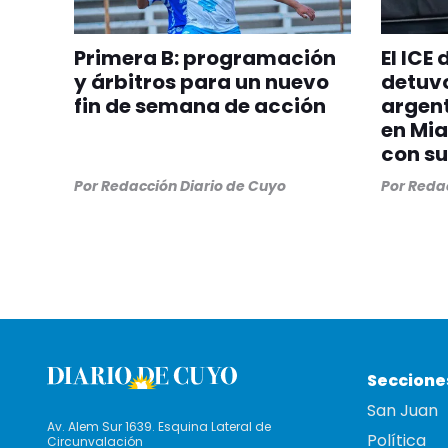
Primera B: programación
El ICE
y árbitros para un nuevo
detuvo
fin de semana de acción
argent
en Mia
con su
Por
Redacción Diario de Cuyo
Por
Redac
Seccione
San Juan
Av. Alem Sur 1639. Esquina Lateral de
Política
Circunvalación