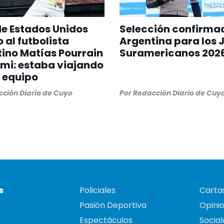
 de Estados Unidos
Selección confirma
 al futbolista
Argentina para los 
ino Matías Pourrain
Suramericanos 202
mi: estaba viajando
 equipo
ción Diario de Cuyo
Por
Redacción Diario de Cuy
s
Policiales
Cartas
Pasión Deportiva
Opini
Espectáculos
Social