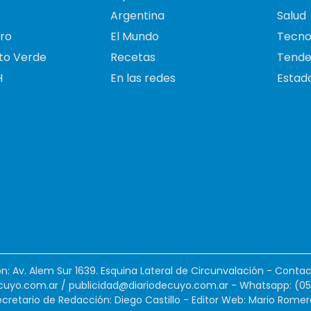
Argentina
Salud
ro
El Mundo
Tecno
to Verde
Recetas
Tende
H
En las redes
Estado
ión: Av. Alem Sur 1639. Esquina Lateral de Circunvalación - Contac
cuyo.com.ar
/
publicidad@diariodecuyo.com.ar
-
Whatsapp: (0
cretario de Redacción: Diego Castillo - Editor Web: Mario Romer