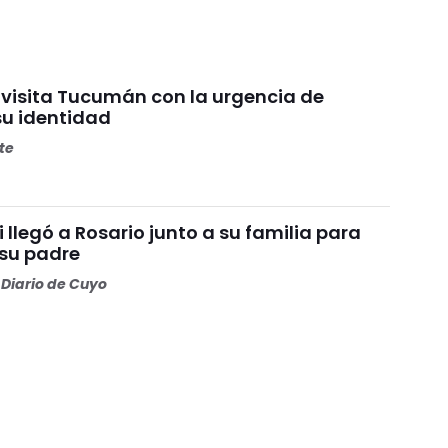
 visita Tucumán con la urgencia de
su identidad
ete
i llegó a Rosario junto a su familia para
 su padre
Diario de Cuyo