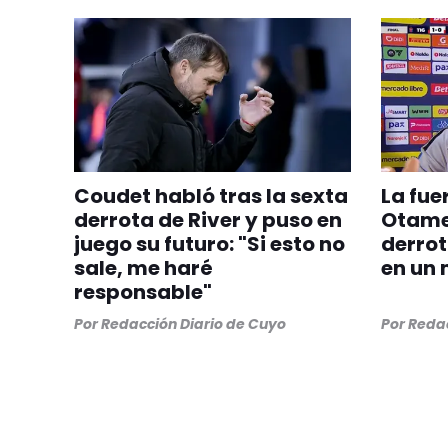
Coudet habló tras la sexta
La fue
derrota de River y puso en
Otamen
juego su futuro: "Si esto no
derrot
sale, me haré
en un 
responsable"
Por
Redacción Diario de Cuyo
Por
Redac