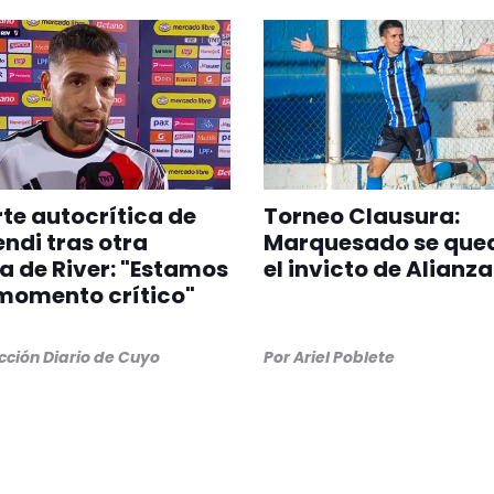
rte autocrítica de
Torneo Clausura:
di tras otra
Marquesado se que
a de River: "Estamos
el invicto de Alianza
momento crítico"
ción Diario de Cuyo
Por
Ariel Poblete