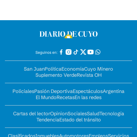
Seguinos en:
San Juan
Política
Economía
Cuyo Minero
Suplemento Verde
Revista OH
Policiales
Pasión Deportiva
Espectáculos
Argentina
El Mundo
Recetas
En las redes
Cartas del lector
Opinion
Sociales
Salud
Tecnología
Tendencia
Estado del tránsito
Clasificados
Inmuebles
Automotores
Empleos
Servicios