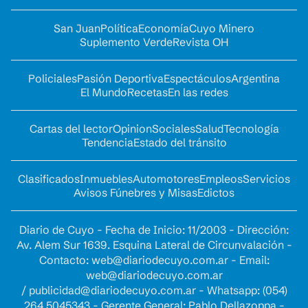
San Juan
Política
Economía
Cuyo Minero
Suplemento Verde
Revista OH
Policiales
Pasión Deportiva
Espectáculos
Argentina
El Mundo
Recetas
En las redes
Cartas del lector
Opinion
Sociales
Salud
Tecnología
Tendencia
Estado del tránsito
Clasificados
Inmuebles
Automotores
Empleos
Servicios
Avisos Fúnebres y Misas
Edictos
Diario de Cuyo - Fecha de Inicio: 11/2003 - Dirección:
Av. Alem Sur 1639. Esquina Lateral de Circunvalación -
Contacto:
web@diariodecuyo.com.ar
- Email:
web@diariodecuyo.com.ar
/
publicidad@diariodecuyo.com.ar
-
Whatsapp: (054)
264 5045343 - Gerente General: Pablo Dellazoppa -