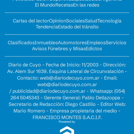
El Mundo
Recetas
En las redes
Cartas del lector
Opinion
Sociales
Salud
Tecnología
Tendencia
Estado del tránsito
Clasificados
Inmuebles
Automotores
Empleos
Servicios
Avisos Fúnebres y Misas
Edictos
Diario de Cuyo - Fecha de Inicio: 11/2003 - Dirección:
Av. Alem Sur 1639. Esquina Lateral de Circunvalación -
Contacto:
web@diariodecuyo.com.ar
- Email:
web@diariodecuyo.com.ar
/
publicidad@diariodecuyo.com.ar
-
Whatsapp: (054)
264 5045343 - Gerente General: Pablo Dellazoppa -
Secretario de Redacción: Diego Castillo - Editor Web:
Mario Romero - Empresa propietaria del medio -
FRANCISCO MONTES S.A.C.I.F.