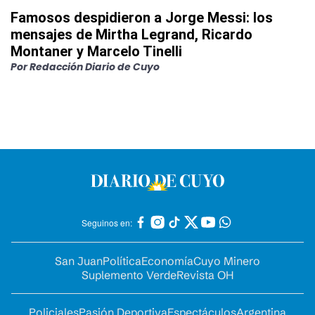
Famosos despidieron a Jorge Messi: los
mensajes de Mirtha Legrand, Ricardo
Montaner y Marcelo Tinelli
Por
Redacción Diario de Cuyo
Seguinos en:
San Juan
Política
Economía
Cuyo Minero
Suplemento Verde
Revista OH
Policiales
Pasión Deportiva
Espectáculos
Argentina