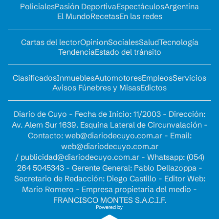
Policiales
Pasión Deportiva
Espectáculos
Argentina
El Mundo
Recetas
En las redes
Cartas del lector
Opinion
Sociales
Salud
Tecnología
Tendencia
Estado del tránsito
Clasificados
Inmuebles
Automotores
Empleos
Servicios
Avisos Fúnebres y Misas
Edictos
Diario de Cuyo - Fecha de Inicio: 11/2003 - Dirección:
Av. Alem Sur 1639. Esquina Lateral de Circunvalación -
Contacto:
web@diariodecuyo.com.ar
- Email:
web@diariodecuyo.com.ar
/
publicidad@diariodecuyo.com.ar
-
Whatsapp: (054)
264 5045343 - Gerente General: Pablo Dellazoppa -
Secretario de Redacción: Diego Castillo - Editor Web:
Mario Romero - Empresa propietaria del medio -
FRANCISCO MONTES S.A.C.I.F.