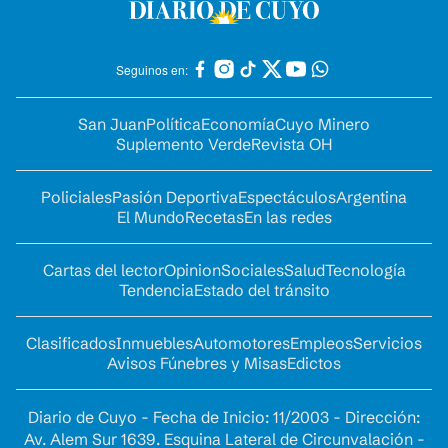
Seguinos en:
San Juan
Política
Economía
Cuyo Minero
Suplemento Verde
Revista OH
Policiales
Pasión Deportiva
Espectáculos
Argentina
El Mundo
Recetas
En las redes
Cartas del lector
Opinion
Sociales
Salud
Tecnología
Tendencia
Estado del tránsito
Clasificados
Inmuebles
Automotores
Empleos
Servicios
Avisos Fúnebres y Misas
Edictos
Diario de Cuyo - Fecha de Inicio: 11/2003 - Dirección:
Av. Alem Sur 1639. Esquina Lateral de Circunvalación -