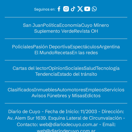
Seguinos en:
San Juan
Política
Economía
Cuyo Minero
Suplemento Verde
Revista OH
Policiales
Pasión Deportiva
Espectáculos
Argentina
El Mundo
Recetas
En las redes
Cartas del lector
Opinion
Sociales
Salud
Tecnología
Tendencia
Estado del tránsito
Clasificados
Inmuebles
Automotores
Empleos
Servicios
Avisos Fúnebres y Misas
Edictos
Diario de Cuyo - Fecha de Inicio: 11/2003 - Dirección:
Av. Alem Sur 1639. Esquina Lateral de Circunvalación -
Contacto:
web@diariodecuyo.com.ar
- Email:
web@diariodecuyo.com.ar