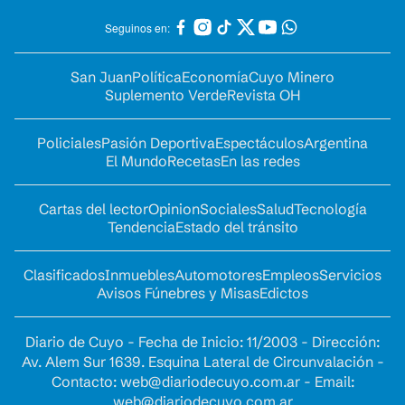
Seguinos en:
San Juan
Política
Economía
Cuyo Minero
Suplemento Verde
Revista OH
Policiales
Pasión Deportiva
Espectáculos
Argentina
El Mundo
Recetas
En las redes
Cartas del lector
Opinion
Sociales
Salud
Tecnología
Tendencia
Estado del tránsito
Clasificados
Inmuebles
Automotores
Empleos
Servicios
Avisos Fúnebres y Misas
Edictos
Diario de Cuyo - Fecha de Inicio: 11/2003 - Dirección:
Av. Alem Sur 1639. Esquina Lateral de Circunvalación -
Contacto:
web@diariodecuyo.com.ar
- Email:
web@diariodecuyo.com.ar