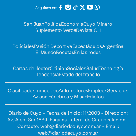
Seguinos en:
San Juan
Política
Economía
Cuyo Minero
Suplemento Verde
Revista OH
Policiales
Pasión Deportiva
Espectáculos
Argentina
El Mundo
Recetas
En las redes
Cartas del lector
Opinion
Sociales
Salud
Tecnología
Tendencia
Estado del tránsito
Clasificados
Inmuebles
Automotores
Empleos
Servicios
Avisos Fúnebres y Misas
Edictos
Diario de Cuyo - Fecha de Inicio: 11/2003 - Dirección:
Av. Alem Sur 1639. Esquina Lateral de Circunvalación -
Contacto:
web@diariodecuyo.com.ar
- Email:
web@diariodecuyo.com.ar