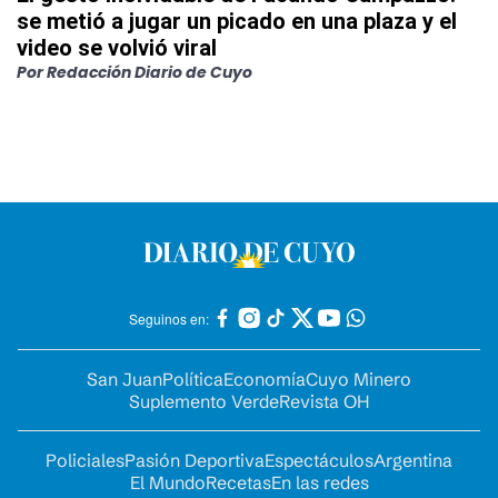
se metió a jugar un picado en una plaza y el
video se volvió viral
Por
Redacción Diario de Cuyo
Seguinos en:
San Juan
Política
Economía
Cuyo Minero
Suplemento Verde
Revista OH
Policiales
Pasión Deportiva
Espectáculos
Argentina
El Mundo
Recetas
En las redes