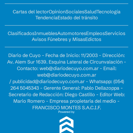
Cartas del lector
Opinion
Sociales
Salud
Tecnología
Tendencia
Estado del tránsito
Clasificados
Inmuebles
Automotores
Empleos
Servicios
Avisos Fúnebres y Misas
Edictos
Diario de Cuyo - Fecha de Inicio: 11/2003 - Dirección:
Av. Alem Sur 1639. Esquina Lateral de Circunvalación -
Contacto:
web@diariodecuyo.com.ar
- Email:
web@diariodecuyo.com.ar
/
publicidad@diariodecuyo.com.ar
-
Whatsapp: (054)
264 5045343 - Gerente General: Pablo Dellazoppa -
Secretario de Redacción: Diego Castillo - Editor Web:
Mario Romero - Empresa propietaria del medio -
FRANCISCO MONTES S.A.C.I.F.