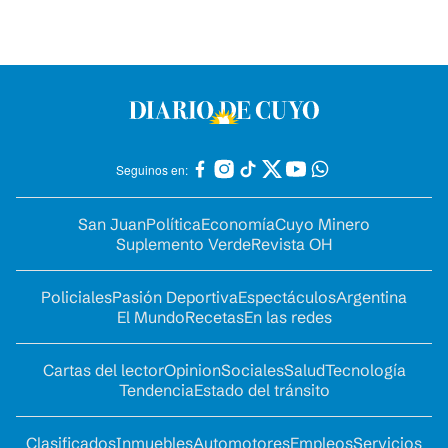
Seguinos en:
San Juan
Política
Economía
Cuyo Minero
Suplemento Verde
Revista OH
Policiales
Pasión Deportiva
Espectáculos
Argentina
El Mundo
Recetas
En las redes
Cartas del lector
Opinion
Sociales
Salud
Tecnología
Tendencia
Estado del tránsito
Clasificados
Inmuebles
Automotores
Empleos
Servicios