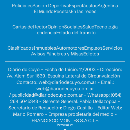
Policiales
Pasión Deportiva
Espectáculos
Argentina
El Mundo
Recetas
En las redes
Cartas del lector
Opinion
Sociales
Salud
Tecnología
Tendencia
Estado del tránsito
Clasificados
Inmuebles
Automotores
Empleos
Servicios
Avisos Fúnebres y Misas
Edictos
Diario de Cuyo - Fecha de Inicio: 11/2003 - Dirección:
Av. Alem Sur 1639. Esquina Lateral de Circunvalación -
Contacto:
web@diariodecuyo.com.ar
- Email:
web@diariodecuyo.com.ar
/
publicidad@diariodecuyo.com.ar
-
Whatsapp: (054)
264 5045343 - Gerente General: Pablo Dellazoppa -
Secretario de Redacción: Diego Castillo - Editor Web:
Mario Romero - Empresa propietaria del medio -
FRANCISCO MONTES S.A.C.I.F.