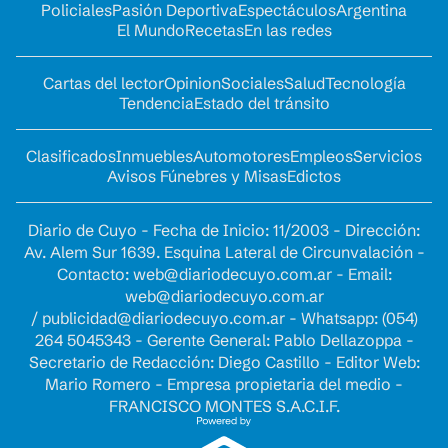
Policiales
Pasión Deportiva
Espectáculos
Argentina
El Mundo
Recetas
En las redes
Cartas del lector
Opinion
Sociales
Salud
Tecnología
Tendencia
Estado del tránsito
Clasificados
Inmuebles
Automotores
Empleos
Servicios
Avisos Fúnebres y Misas
Edictos
Diario de Cuyo - Fecha de Inicio: 11/2003 - Dirección:
Av. Alem Sur 1639. Esquina Lateral de Circunvalación -
Contacto:
web@diariodecuyo.com.ar
- Email:
web@diariodecuyo.com.ar
/
publicidad@diariodecuyo.com.ar
-
Whatsapp: (054)
264 5045343 - Gerente General: Pablo Dellazoppa -
Secretario de Redacción: Diego Castillo - Editor Web:
Mario Romero - Empresa propietaria del medio -
FRANCISCO MONTES S.A.C.I.F.