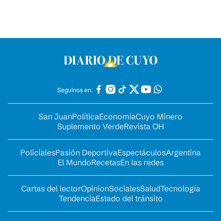
Seguinos en:
San Juan
Política
Economía
Cuyo Minero
Suplemento Verde
Revista OH
Policiales
Pasión Deportiva
Espectáculos
Argentina
El Mundo
Recetas
En las redes
Cartas del lector
Opinion
Sociales
Salud
Tecnología
Tendencia
Estado del tránsito