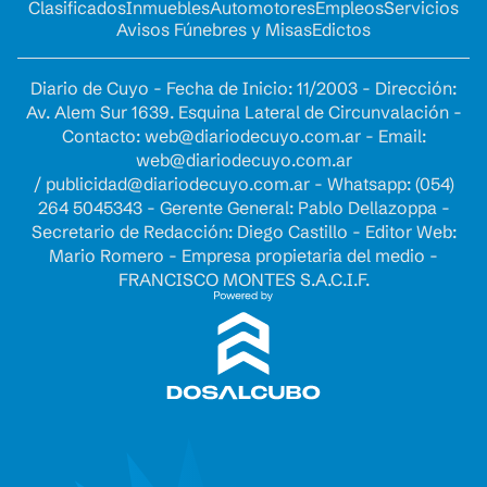
Clasificados
Inmuebles
Automotores
Empleos
Servicios
Avisos Fúnebres y Misas
Edictos
Diario de Cuyo - Fecha de Inicio: 11/2003 - Dirección:
Av. Alem Sur 1639. Esquina Lateral de Circunvalación -
Contacto:
web@diariodecuyo.com.ar
- Email:
web@diariodecuyo.com.ar
/
publicidad@diariodecuyo.com.ar
-
Whatsapp: (054)
264 5045343 - Gerente General: Pablo Dellazoppa -
Secretario de Redacción: Diego Castillo - Editor Web:
Mario Romero - Empresa propietaria del medio -
FRANCISCO MONTES S.A.C.I.F.