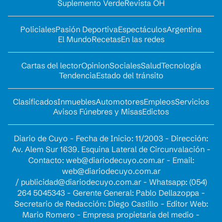
Suplemento Verde
Revista OH
Policiales
Pasión Deportiva
Espectáculos
Argentina
El Mundo
Recetas
En las redes
Cartas del lector
Opinion
Sociales
Salud
Tecnología
Tendencia
Estado del tránsito
Clasificados
Inmuebles
Automotores
Empleos
Servicios
Avisos Fúnebres y Misas
Edictos
Diario de Cuyo - Fecha de Inicio: 11/2003 - Dirección:
Av. Alem Sur 1639. Esquina Lateral de Circunvalación -
Contacto:
web@diariodecuyo.com.ar
- Email:
web@diariodecuyo.com.ar
/
publicidad@diariodecuyo.com.ar
-
Whatsapp: (054)
264 5045343 - Gerente General: Pablo Dellazoppa -
Secretario de Redacción: Diego Castillo - Editor Web:
Mario Romero - Empresa propietaria del medio -