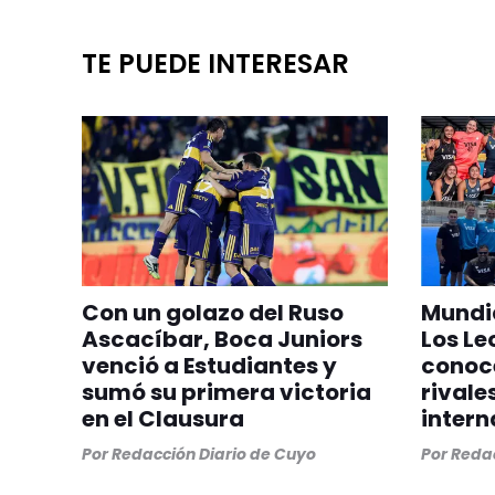
TE PUEDE INTERESAR
Con un golazo del Ruso
Mundia
Ascacíbar, Boca Juniors
Los Le
venció a Estudiantes y
conoc
sumó su primera victoria
rivale
en el Clausura
intern
Por
Redacción Diario de Cuyo
Por
Redac