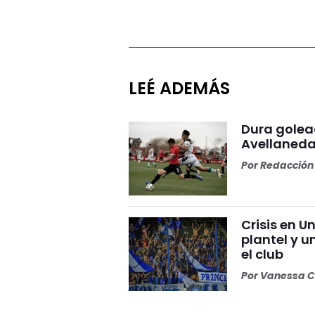
LEÉ ADEMÁS
Dura golea
Avellaneda
Por
Redacción 
Crisis en U
plantel y u
el club
Por
Vanessa C