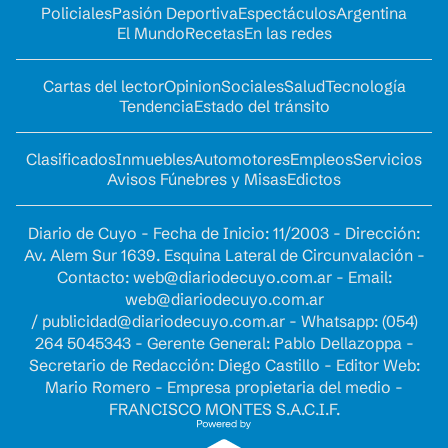
Policiales
Pasión Deportiva
Espectáculos
Argentina
El Mundo
Recetas
En las redes
Cartas del lector
Opinion
Sociales
Salud
Tecnología
Tendencia
Estado del tránsito
Clasificados
Inmuebles
Automotores
Empleos
Servicios
Avisos Fúnebres y Misas
Edictos
Diario de Cuyo - Fecha de Inicio: 11/2003 - Dirección:
Av. Alem Sur 1639. Esquina Lateral de Circunvalación -
Contacto:
web@diariodecuyo.com.ar
- Email:
web@diariodecuyo.com.ar
/
publicidad@diariodecuyo.com.ar
-
Whatsapp: (054)
264 5045343 - Gerente General: Pablo Dellazoppa -
Secretario de Redacción: Diego Castillo - Editor Web:
Mario Romero - Empresa propietaria del medio -
FRANCISCO MONTES S.A.C.I.F.