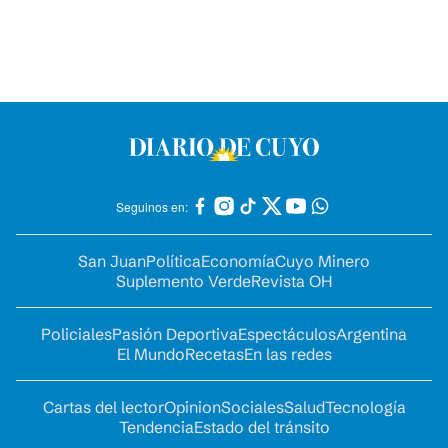
Seguinos en:
San Juan
Política
Economía
Cuyo Minero
Suplemento Verde
Revista OH
Policiales
Pasión Deportiva
Espectáculos
Argentina
El Mundo
Recetas
En las redes
Cartas del lector
Opinion
Sociales
Salud
Tecnología
Tendencia
Estado del tránsito