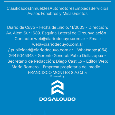
Clasificados
Inmuebles
Automotores
Empleos
Servicios
Avisos Fúnebres y Misas
Edictos
Diario de Cuyo - Fecha de Inicio: 11/2003 - Dirección:
Av. Alem Sur 1639. Esquina Lateral de Circunvalación -
Contacto:
web@diariodecuyo.com.ar
- Email:
web@diariodecuyo.com.ar
/
publicidad@diariodecuyo.com.ar
-
Whatsapp: (054)
264 5045343 - Gerente General: Pablo Dellazoppa -
Secretario de Redacción: Diego Castillo - Editor Web:
Mario Romero - Empresa propietaria del medio -
FRANCISCO MONTES S.A.C.I.F.