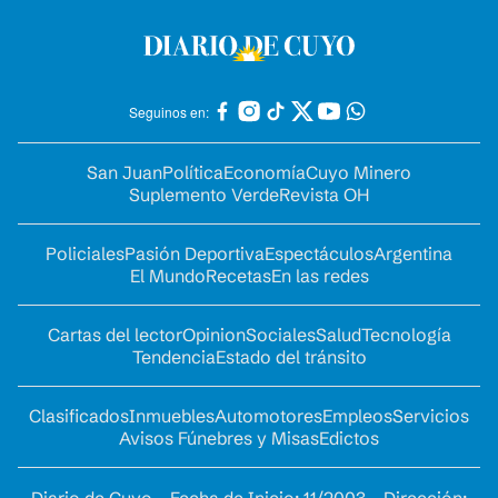
Seguinos en:
San Juan
Política
Economía
Cuyo Minero
Suplemento Verde
Revista OH
Policiales
Pasión Deportiva
Espectáculos
Argentina
El Mundo
Recetas
En las redes
Cartas del lector
Opinion
Sociales
Salud
Tecnología
Tendencia
Estado del tránsito
Clasificados
Inmuebles
Automotores
Empleos
Servicios
Avisos Fúnebres y Misas
Edictos