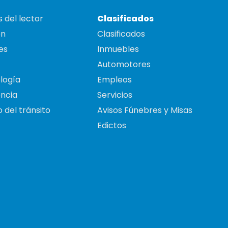
 del lector
Clasificados
on
Clasificados
es
Inmuebles
Automotores
logía
Empleos
ncia
Servicios
 del tránsito
Avisos Fúnebres y Misas
Edictos