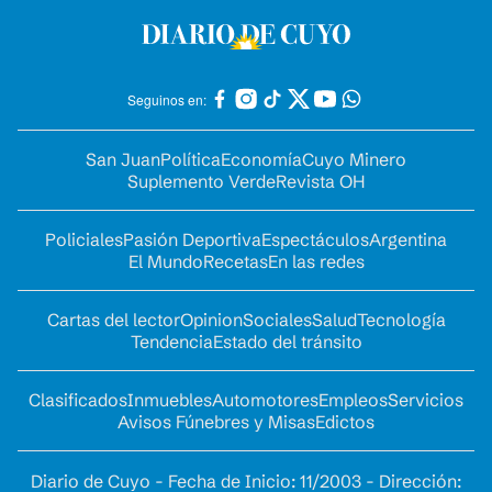
Seguinos en:
San Juan
Política
Economía
Cuyo Minero
Suplemento Verde
Revista OH
Policiales
Pasión Deportiva
Espectáculos
Argentina
El Mundo
Recetas
En las redes
Cartas del lector
Opinion
Sociales
Salud
Tecnología
Tendencia
Estado del tránsito
Clasificados
Inmuebles
Automotores
Empleos
Servicios
Avisos Fúnebres y Misas
Edictos
Diario de Cuyo - Fecha de Inicio: 11/2003 - Dirección: