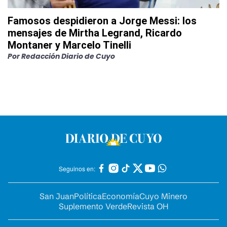
Famosos despidieron a Jorge Messi: los
mensajes de Mirtha Legrand, Ricardo
Montaner y Marcelo Tinelli
Por
Redacción Diario de Cuyo
Seguinos en:
San Juan
Política
Economía
Cuyo Minero
Suplemento Verde
Revista OH