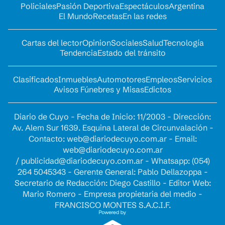
Policiales
Pasión Deportiva
Espectáculos
Argentina
El Mundo
Recetas
En las redes
Cartas del lector
Opinion
Sociales
Salud
Tecnología
Tendencia
Estado del tránsito
Clasificados
Inmuebles
Automotores
Empleos
Servicios
Avisos Fúnebres y Misas
Edictos
Diario de Cuyo - Fecha de Inicio: 11/2003 - Dirección:
Av. Alem Sur 1639. Esquina Lateral de Circunvalación -
Contacto:
web@diariodecuyo.com.ar
- Email:
web@diariodecuyo.com.ar
/
publicidad@diariodecuyo.com.ar
-
Whatsapp: (054)
264 5045343 - Gerente General: Pablo Dellazoppa -
Secretario de Redacción: Diego Castillo - Editor Web:
Mario Romero - Empresa propietaria del medio -
FRANCISCO MONTES S.A.C.I.F.