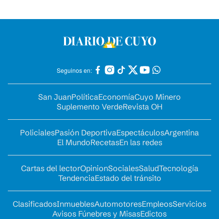
Seguinos en:
San Juan
Política
Economía
Cuyo Minero
Suplemento Verde
Revista OH
Policiales
Pasión Deportiva
Espectáculos
Argentina
El Mundo
Recetas
En las redes
Cartas del lector
Opinion
Sociales
Salud
Tecnología
Tendencia
Estado del tránsito
Clasificados
Inmuebles
Automotores
Empleos
Servicios
Avisos Fúnebres y Misas
Edictos