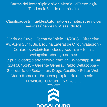
Cartas del lector
Opinion
Sociales
Salud
Tecnología
Tendencia
Estado del tránsito
Clasificados
Inmuebles
Automotores
Empleos
Servicios
Avisos Fúnebres y Misas
Edictos
Diario de Cuyo - Fecha de Inicio: 11/2003 - Dirección:
Av. Alem Sur 1639. Esquina Lateral de Circunvalación -
Contacto:
web@diariodecuyo.com.ar
- Email:
web@diariodecuyo.com.ar
/
publicidad@diariodecuyo.com.ar
-
Whatsapp: (054)
264 5045343 - Gerente General: Pablo Dellazoppa -
Secretario de Redacción: Diego Castillo - Editor Web:
Mario Romero - Empresa propietaria del medio -
FRANCISCO MONTES S.A.C.I.F.