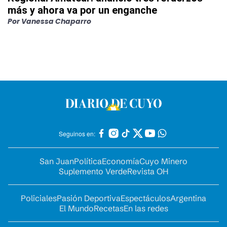
más y ahora va por un enganche
Por
Vanessa Chaparro
Seguinos en:
San Juan
Política
Economía
Cuyo Minero
Suplemento Verde
Revista OH
Policiales
Pasión Deportiva
Espectáculos
Argentina
El Mundo
Recetas
En las redes