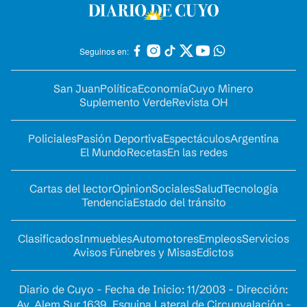
Seguinos en:
San Juan
Política
Economía
Cuyo Minero
Suplemento Verde
Revista OH
Policiales
Pasión Deportiva
Espectáculos
Argentina
El Mundo
Recetas
En las redes
Cartas del lector
Opinion
Sociales
Salud
Tecnología
Tendencia
Estado del tránsito
Clasificados
Inmuebles
Automotores
Empleos
Servicios
Avisos Fúnebres y Misas
Edictos
Diario de Cuyo - Fecha de Inicio: 11/2003 - Dirección:
Av. Alem Sur 1639. Esquina Lateral de Circunvalación -