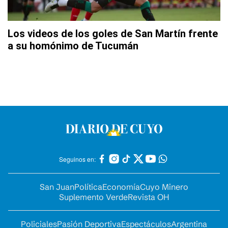
Los videos de los goles de San Martín frente
a su homónimo de Tucumán
Seguinos en:
San Juan
Política
Economía
Cuyo Minero
Suplemento Verde
Revista OH
Policiales
Pasión Deportiva
Espectáculos
Argentina