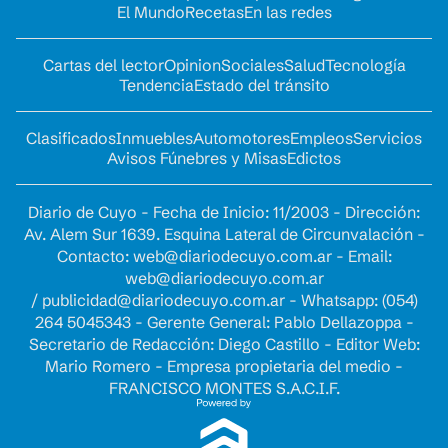
El Mundo
Recetas
En las redes
Cartas del lector
Opinion
Sociales
Salud
Tecnología
Tendencia
Estado del tránsito
Clasificados
Inmuebles
Automotores
Empleos
Servicios
Avisos Fúnebres y Misas
Edictos
Diario de Cuyo - Fecha de Inicio: 11/2003 - Dirección:
Av. Alem Sur 1639. Esquina Lateral de Circunvalación -
Contacto:
web@diariodecuyo.com.ar
- Email:
web@diariodecuyo.com.ar
/
publicidad@diariodecuyo.com.ar
-
Whatsapp: (054)
264 5045343 - Gerente General: Pablo Dellazoppa -
Secretario de Redacción: Diego Castillo - Editor Web:
Mario Romero - Empresa propietaria del medio -
FRANCISCO MONTES S.A.C.I.F.