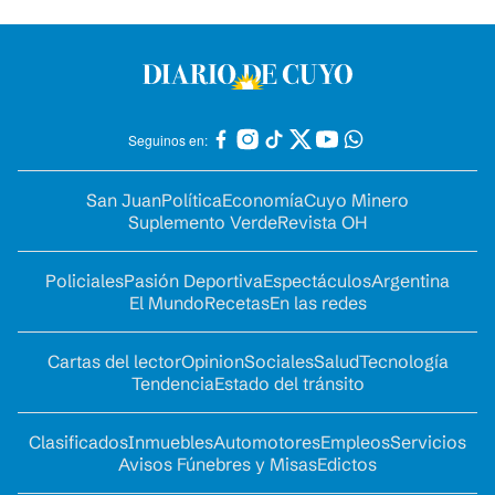
Seguinos en:
San Juan
Política
Economía
Cuyo Minero
Suplemento Verde
Revista OH
Policiales
Pasión Deportiva
Espectáculos
Argentina
El Mundo
Recetas
En las redes
Cartas del lector
Opinion
Sociales
Salud
Tecnología
Tendencia
Estado del tránsito
Clasificados
Inmuebles
Automotores
Empleos
Servicios
Avisos Fúnebres y Misas
Edictos