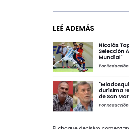
LEÉ ADEMÁS
Nicolás Tag
Selección A
Mundial"
Por
Redacción 
"Miadosqui
durísima r
de San Mar
Por
Redacción 
El choque decisivo comenzará