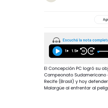
Agr
Escuchá la nota complet
1
1.5
10
10
El Concepción PC logró su obj
Campeonato Sudamericano de
Recife (Brasil) y hoy defende
Malargüe al enfrentar al peli