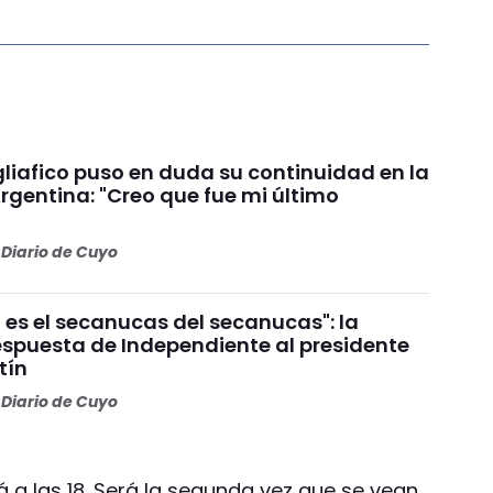
liafico puso en duda su continuidad en la
rgentina: "Creo que fue mi último
Diario de Cuyo
 es el secanucas del secanucas": la
espuesta de Independiente al presidente
tín
Diario de Cuyo
 a las 18. Será la segunda vez que se vean